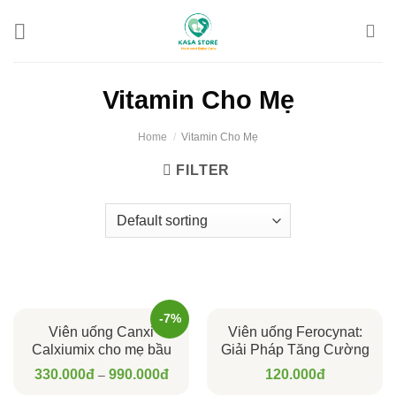
Skip
to
content
Vitamin Cho Mẹ
Home
/
Vitamin Cho Mẹ
FILTER
-7%
Viên uống Canxi
Viên uống Ferocynat:
Calxiumix cho mẹ bầu
Giải Pháp Tăng Cường
và mẹ sau sinh, nhập
Sắt, Không Lo Nóng
330.000
đ
990.000
đ
120.000
đ
–
khẩu chính ngạch Ba
Trong