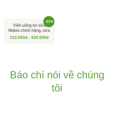
Lan
-31%
Viên uống lợi sữa
Mabio chính hãng, sữa
về đều, mát sữa, thông
310.000
đ
930.000
đ
–
tia
Báo chí nói về chúng
tôi