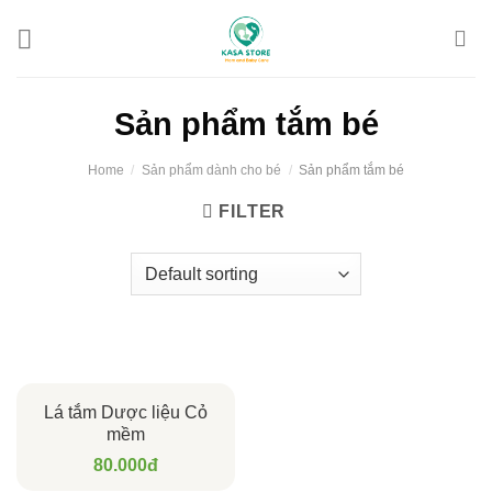
Skip
to
content
Sản phẩm tắm bé
Home
/
Sản phẩm dành cho bé
/
Sản phẩm tắm bé
FILTER
Lá tắm Dược liệu Cỏ
mềm
80.000
đ